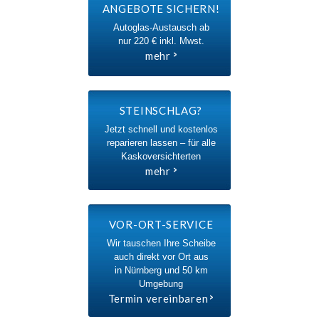
ANGEBOTE SICHERN!
Autoglas-Austausch ab
nur 220 € inkl. Mwst.
mehr
STEINSCHLAG?
Jetzt schnell und kostenlos
reparieren lassen – für alle
Kaskoversichterten
mehr
VOR-ORT-SERVICE
Wir tauschen Ihre Scheibe
auch direkt vor Ort aus
in Nürnberg und 50 km
Umgebung
Termin vereinbaren